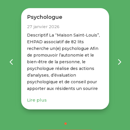
Psychologue
Ps
27 janvier 2026
27
”,
Descriptif La “Maison Saint-Louis”,
Des
EHPAD associatif de 82 lits
EHP
n
recherche un(e) psychologue Afin
re
de promouvoir l’autonomie et le
de 
bien-être de la personne, le
bie
psychologue réalise des actions
ps
d’analyses, d’évaluation
d’a
r
psychologique et de conseil pour
ps
e
apporter aux résidents un sourire
app
Lire plus
Li